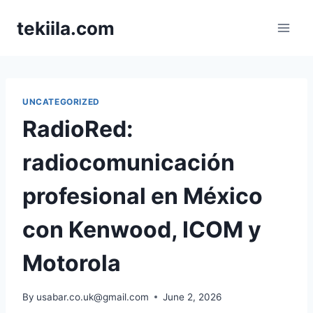
Skip
tekiila.com
to
content
UNCATEGORIZED
RadioRed:
radiocomunicación
profesional en México
con Kenwood, ICOM y
Motorola
By
usabar.co.uk@gmail.com
June 2, 2026